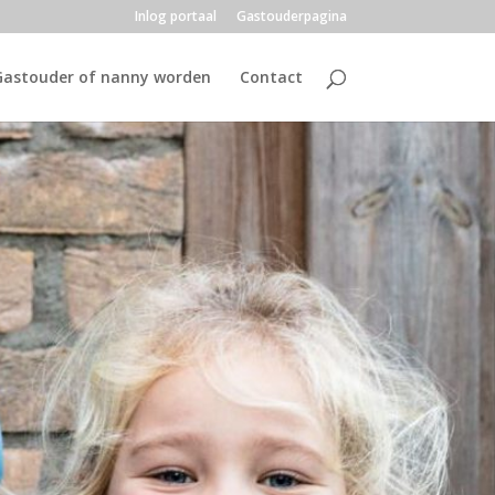
Inlog portaal
Gastouderpagina
Gastouder of nanny worden
Contact