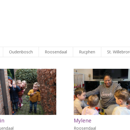
Oudenbosch
Roosendaal
Rucphen
St. Willebro
in
Mylene
sendaal
Roosendaal